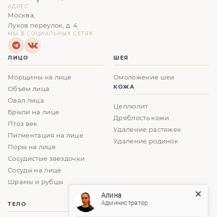
АДРЕС
Москва,
Луков переулок, д. 4
МЫ В СОЦИАЛЬНЫХ СЕТЯХ
ЛИЦО
ШЕЯ
Морщины на лице
Омоложение шеи
КОЖА
Объём лица
Овал лица
Целлюлит
Брыли на лице
Дряблость кожи
Птоз век
Удаление растяжек
Пигментация на лице
Удаление родинок
Поры на лице
Сосудистые звездочки
Сосуды на лице
Шрамы и рубцы
Алина
Администратор
ТЕЛО
ГРУДЬ