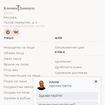
АДРЕС
Москва,
Луков переулок, д. 4
МЫ В СОЦИАЛЬНЫХ СЕТЯХ
ЛИЦО
ШЕЯ
Морщины на лице
Омоложение шеи
КОЖА
Объём лица
Овал лица
Целлюлит
Брыли на лице
Дряблость кожи
Птоз век
Удаление растяжек
Пигментация на лице
Алина
Удаление родинок
Администратор
Поры на лице
Сосудистые звездочки
Здравствуйте!
Сосуды на лице
Шрамы и рубцы
Нужна консультация?