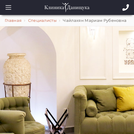
Главная
Специалисты
Чайлахян Мариам Рубеновна