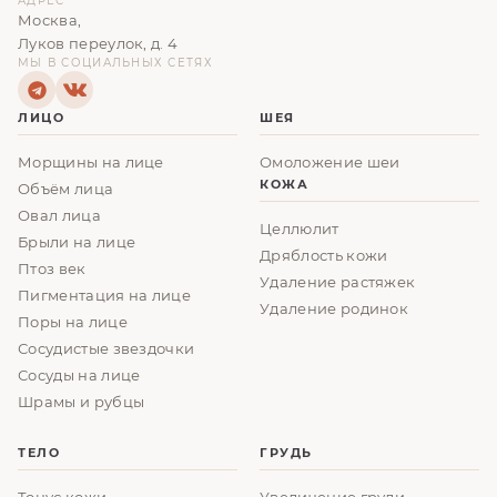
АДРЕС
Москва,
Луков переулок, д. 4
МЫ В СОЦИАЛЬНЫХ СЕТЯХ
ЛИЦО
ШЕЯ
Морщины на лице
Омоложение шеи
КОЖА
Объём лица
Овал лица
Целлюлит
Брыли на лице
Дряблость кожи
Птоз век
Удаление растяжек
Пигментация на лице
Удаление родинок
Поры на лице
Сосудистые звездочки
Сосуды на лице
Шрамы и рубцы
ТЕЛО
ГРУДЬ