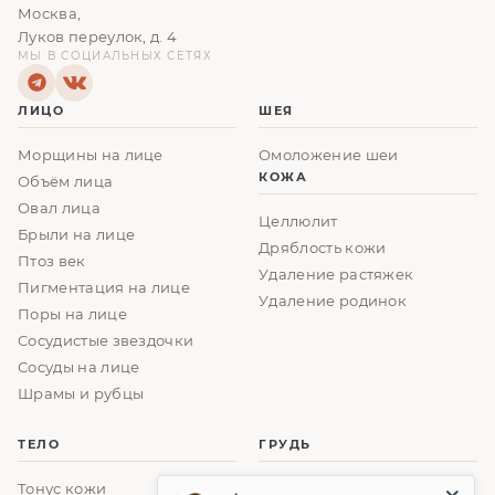
Москва,
Луков переулок, д. 4
МЫ В СОЦИАЛЬНЫХ СЕТЯХ
ЛИЦО
ШЕЯ
Морщины на лице
Омоложение шеи
КОЖА
Объём лица
Овал лица
Целлюлит
Брыли на лице
Дряблость кожи
Птоз век
Удаление растяжек
Пигментация на лице
Удаление родинок
Поры на лице
Сосудистые звездочки
Сосуды на лице
Шрамы и рубцы
ТЕЛО
ГРУДЬ
Тонус кожи
Увеличение груди